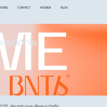
TIONS
CONTACT
AGENDA
BLOG
radoria-
025, decreto que altera a chefia