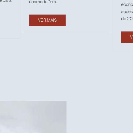
 e para
chamada “era
econô
ações 
de 20
VER MAIS
V