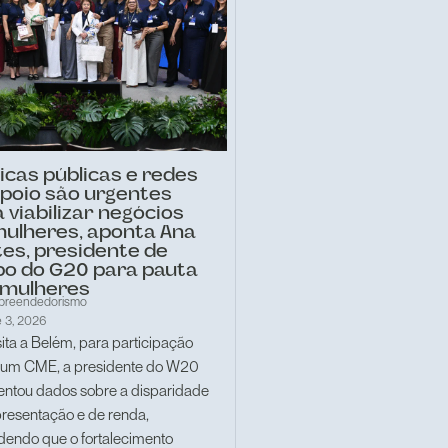
ticas públicas e redes
apoio são urgentes
 viabilizar negócios
mulheres, aponta Ana
es, presidente de
po do G20 para pauta
 mulheres
preendedorismo
 3, 2026
ita a Belém, para participação
rum CME, a presidente do W20
entou dados sobre a disparidade
presentação e de renda,
dendo que o fortalecimento