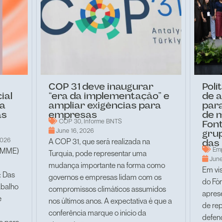
COP 31 deve inaugurar
Polí
ial
“era da implementação” e
de 
da
ampliar exigências para
para
as
empresas
de 
COP 30
,
Informe BNTS
Font
June 16, 2026
gru
2026
A COP 31, que será realizada na
das
Em
 (MME)
Turquia, pode representar uma
June
mudança importante na forma como
Em vis
: Das
governos e empresas lidam com os
do Fó
abalho
compromissos climáticos assumidos
apres
e
nos últimos anos. A expectativa é que a
de re
conferência marque o início da
defen