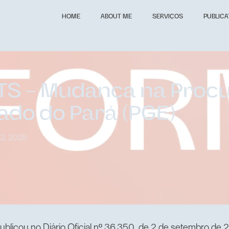
HOME
ABOUT ME
SERVIÇOS
PUBLICA
S – Mudança na Procu
tado do Pará (PGE)
2, 2025
licou no Diário Oficial nº 36.350, de 2 de setembro de 2