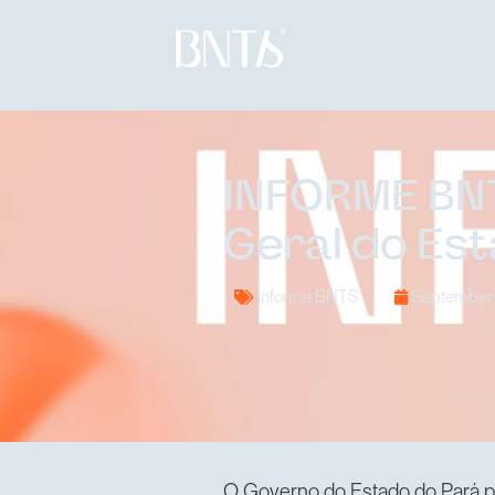
INFORME BNT
Geral do Es
Informe BNTS
September 
O Governo do Estado do Pará pub