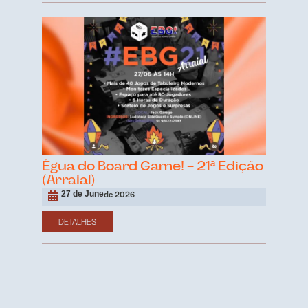
Égua do Board Game! – 21ª Edição
(Arraial)
27 de June
de 2026
DETALHES