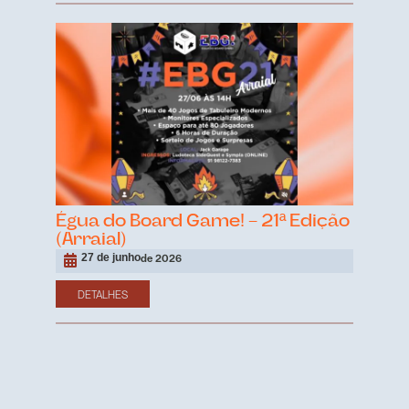
Égua do Board Game! – 21ª Edição
(Arraial)
27 de junho
de 2026
DETALHES