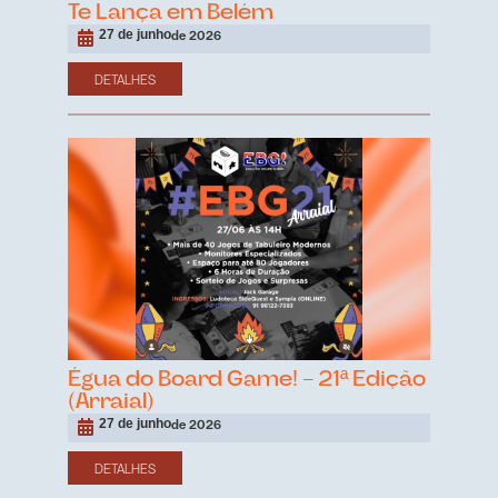
Te Lança em Belém
27 de junho
de 2026
DETALHES
Égua do Board Game! – 21ª Edição
(Arraial)
27 de junho
de 2026
DETALHES