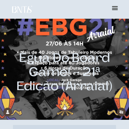
Égua Do Board
Game! – 21ª
Edição (Arraial)