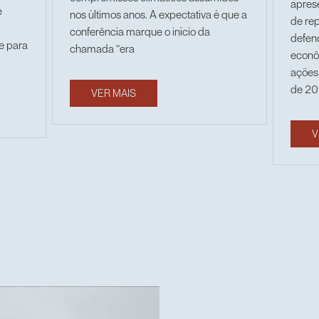
apres
e
nos últimos anos. A expectativa é que a
de re
conferência marque o início da
defen
 e para
chamada “era
econô
ações 
de 20
VER MAIS
V