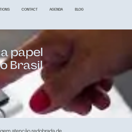
TIONS
CONTACT
AGENDA
BLOG
ça papel
o Brasil
xigem atenção redobrada de