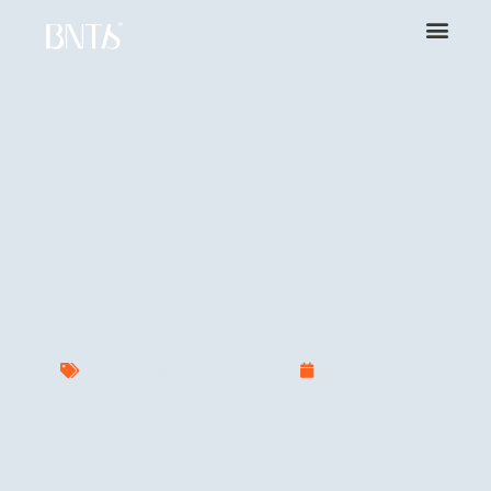
A COP30 Tem
Data Para
Acabar. Mas O
Seu Legado Vai
Permanecer.
COP 30
,
Empreendedorismo
July 10, 2025