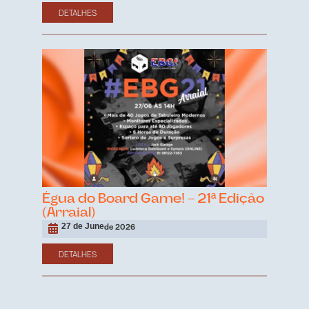
DETALHES
Égua do Board Game! – 21ª Edição
(Arraial)
27 de June
de 2026
DETALHES