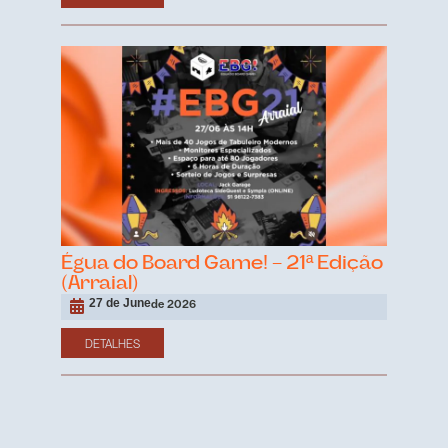
Égua do Board Game! – 21ª Edição
(Arraial)
27 de June
de 2026
DETALHES