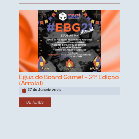
Égua do Board Game! – 21ª Edição
(Arraial)
27 de June
de 2026
DETALHES