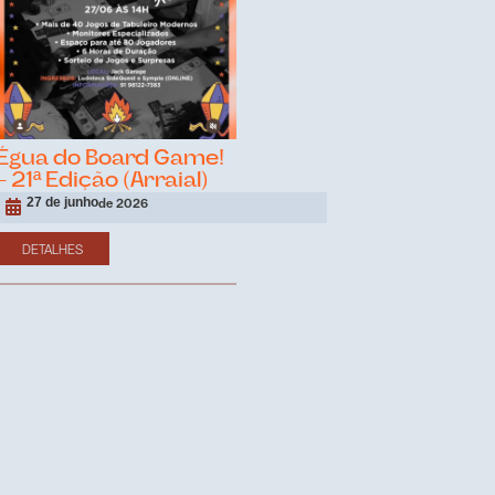
Égua do Board Game!
– 21ª Edição (Arraial)
27 de junho
de 2026
DETALHES