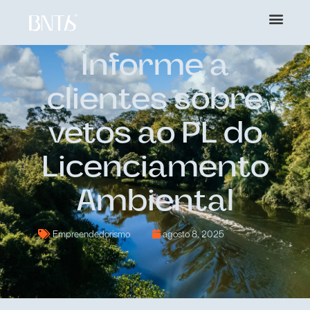
Informe a
clientes sobre
vetos ao PL do
Licenciamento
Ambiental
Empreendedorismo
agosto 8, 2025